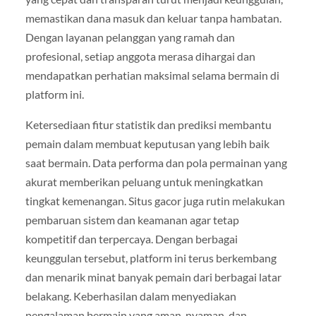
memastikan dana masuk dan keluar tanpa hambatan.
Dengan layanan pelanggan yang ramah dan
profesional, setiap anggota merasa dihargai dan
mendapatkan perhatian maksimal selama bermain di
platform ini.
Ketersediaan fitur statistik dan prediksi membantu
pemain dalam membuat keputusan yang lebih baik
saat bermain. Data performa dan pola permainan yang
akurat memberikan peluang untuk meningkatkan
tingkat kemenangan. Situs gacor juga rutin melakukan
pembaruan sistem dan keamanan agar tetap
kompetitif dan terpercaya. Dengan berbagai
keunggulan tersebut, platform ini terus berkembang
dan menarik minat banyak pemain dari berbagai latar
belakang. Keberhasilan dalam menyediakan
pengalaman bermain yang aman, nyaman, dan