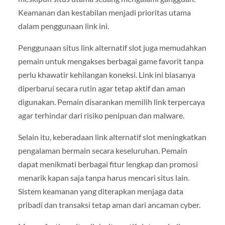
Keamanan dan kestabilan menjadi prioritas utama
dalam penggunaan link ini.
Penggunaan situs link alternatif slot juga memudahkan
pemain untuk mengakses berbagai game favorit tanpa
perlu khawatir kehilangan koneksi. Link ini biasanya
diperbarui secara rutin agar tetap aktif dan aman
digunakan. Pemain disarankan memilih link terpercaya
agar terhindar dari risiko penipuan dan malware.
Selain itu, keberadaan link alternatif slot meningkatkan
pengalaman bermain secara keseluruhan. Pemain
dapat menikmati berbagai fitur lengkap dan promosi
menarik kapan saja tanpa harus mencari situs lain.
Sistem keamanan yang diterapkan menjaga data
pribadi dan transaksi tetap aman dari ancaman cyber.