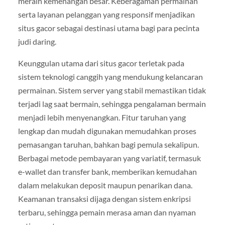
meraih kemenangan besar. Keberagaman permainan
serta layanan pelanggan yang responsif menjadikan
situs gacor sebagai destinasi utama bagi para pecinta
judi daring.
Keunggulan utama dari situs gacor terletak pada
sistem teknologi canggih yang mendukung kelancaran
permainan. Sistem server yang stabil memastikan tidak
terjadi lag saat bermain, sehingga pengalaman bermain
menjadi lebih menyenangkan. Fitur taruhan yang
lengkap dan mudah digunakan memudahkan proses
pemasangan taruhan, bahkan bagi pemula sekalipun.
Berbagai metode pembayaran yang variatif, termasuk
e-wallet dan transfer bank, memberikan kemudahan
dalam melakukan deposit maupun penarikan dana.
Keamanan transaksi dijaga dengan sistem enkripsi
terbaru, sehingga pemain merasa aman dan nyaman