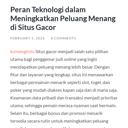
Peran Teknologi dalam
Meningkatkan Peluang Menang
di Situs Gacor
FEBRUARY 5, 2026
/
0 COMMENTS
komengtoto
Situs gacor menjadi salah satu pilihan
utama bagi penggemar judi online yang ingin
mendapatkan peluang menang lebih besar. Dengan
fitur dan layanan yang lengkap, situs ini menawarkan
berbagai permainan menarik seperti slot, togel, dan
poker yang mudah diakses kapan saja dan di mana saja.
Keamanan data pribadi dan transaksi menjadi prioritas
utama, sehingga pemain merasa nyaman saat bermain.
Selain itu, berbagai bonus dan promosi menarik
tersedia secara rutin untuk meningkatkan peluang