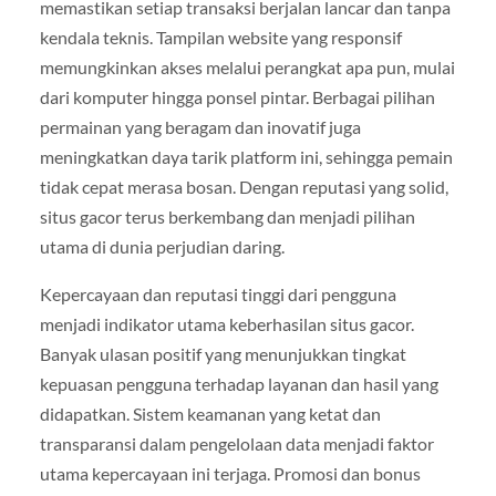
memastikan setiap transaksi berjalan lancar dan tanpa
kendala teknis. Tampilan website yang responsif
memungkinkan akses melalui perangkat apa pun, mulai
dari komputer hingga ponsel pintar. Berbagai pilihan
permainan yang beragam dan inovatif juga
meningkatkan daya tarik platform ini, sehingga pemain
tidak cepat merasa bosan. Dengan reputasi yang solid,
situs gacor terus berkembang dan menjadi pilihan
utama di dunia perjudian daring.
Kepercayaan dan reputasi tinggi dari pengguna
menjadi indikator utama keberhasilan situs gacor.
Banyak ulasan positif yang menunjukkan tingkat
kepuasan pengguna terhadap layanan dan hasil yang
didapatkan. Sistem keamanan yang ketat dan
transparansi dalam pengelolaan data menjadi faktor
utama kepercayaan ini terjaga. Promosi dan bonus