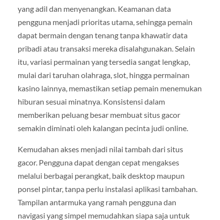
yang adil dan menyenangkan. Keamanan data
pengguna menjadi prioritas utama, sehingga pemain
dapat bermain dengan tenang tanpa khawatir data
pribadi atau transaksi mereka disalahgunakan. Selain
itu, variasi permainan yang tersedia sangat lengkap,
mulai dari taruhan olahraga, slot, hingga permainan
kasino lainnya, memastikan setiap pemain menemukan
hiburan sesuai minatnya. Konsistensi dalam
memberikan peluang besar membuat situs gacor
semakin diminati oleh kalangan pecinta judi online.
Kemudahan akses menjadi nilai tambah dari situs
gacor. Pengguna dapat dengan cepat mengakses
melalui berbagai perangkat, baik desktop maupun
ponsel pintar, tanpa perlu instalasi aplikasi tambahan.
Tampilan antarmuka yang ramah pengguna dan
navigasi yang simpel memudahkan siapa saja untuk