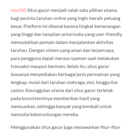
mio500
Situs gacor menjadi salah satu pilihan utama
bagi pecinta taruhan online yang ingin meraih peluang
besar. Platform ini dikenal karena tingkat kemenangan
yang tinggi dan tampilan antarmuka yang user-friendly,
memudahkan pemain dalam menjalankan aktivitas
taruhan. Dengan sistem yang aman dan terpercaya,
para pengguna dapat merasa nyaman saat melakukan
transaksi maupun bermain. Selain itu, situs gacor
biasanya menyediakan berbagai jenis permainan yang
lengkap, mulai dari taruhan olahraga, slot, hingga live
casino. Keunggulan utama dari situs gacor terletak
pada konsistensinya memberikan hasil yang
memuaskan, sehingga banyak yang kembali untuk
mencoba keberuntungan mereka.
Menggunakan situs gacor juga menawarkan fitur-fitur