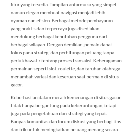
fitur yang tersedia. Tampilan antarmuka yang simpel
namun elegan membuat navigasi menjadi lebih
nyaman dan efisien. Berbagai metode pembayaran
yang praktis dan terpercaya juga disediakan,
mendukung berbagai kebutuhan pengguna dari
berbagai wilayah. Dengan demikian, pemain dapat
fokus pada strategi dan perhitungan peluang tanpa
perlu khawatir tentang proses transaksi. Keberagaman
permainan seperti slot, roulette, dan taruhan olahraga
menambah variasi dan keseruan saat bermain di situs
gacor.
Keberhasilan dalam meraih kemenangan di situs gacor
tidak hanya bergantung pada keberuntungan, tetapi
juga pada pengetahuan dan strategi yang tepat.
Banyak komunitas dan forum diskusi yang berbagi tips
dan trik untuk meningkatkan peluang menang secara