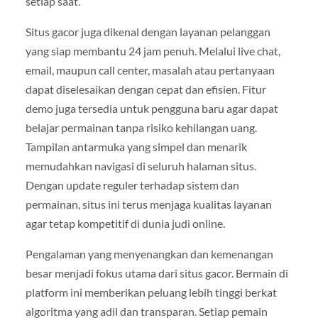
setiap saat.
Situs gacor juga dikenal dengan layanan pelanggan
yang siap membantu 24 jam penuh. Melalui live chat,
email, maupun call center, masalah atau pertanyaan
dapat diselesaikan dengan cepat dan efisien. Fitur
demo juga tersedia untuk pengguna baru agar dapat
belajar permainan tanpa risiko kehilangan uang.
Tampilan antarmuka yang simpel dan menarik
memudahkan navigasi di seluruh halaman situs.
Dengan update reguler terhadap sistem dan
permainan, situs ini terus menjaga kualitas layanan
agar tetap kompetitif di dunia judi online.
Pengalaman yang menyenangkan dan kemenangan
besar menjadi fokus utama dari situs gacor. Bermain di
platform ini memberikan peluang lebih tinggi berkat
algoritma yang adil dan transparan. Setiap pemain