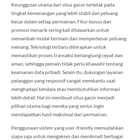
Keunggulan utama dari situs gacor terletak pada
tingkat kemenangan yang lebih stabil dan peluang
besar dalam setiap permainan. Fitur bonus dan
promosi menarik sering kali ditawarkan untuk
menambah modal bermain dan memperbesar peluang
menang. Teknologi terbaru diterapkan untuk
memastikan proses transaksi berlangsung cepat dan
aman, sehingga pemain tidak perlu khawatir tentang
keamanan data pribadi. Selain itu, dukungan layanan
pelanggan yang responsif sangat membantu saat
menghadapi kendala atau membutuhkan informasi
lebih detail. Hal ini membuat situs gacor menjadi
pilihan utama bagi mereka yang serius ingin
mendapatkan hasil maksimal dari permainan.
Penggunaan sistem yang user-friendly memudahkan
siapa saja untuk mengakses dan menikmati berbagai