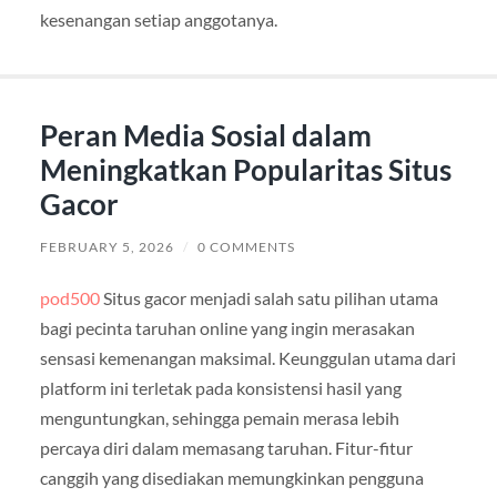
kesenangan setiap anggotanya.
Peran Media Sosial dalam
Meningkatkan Popularitas Situs
Gacor
FEBRUARY 5, 2026
/
0 COMMENTS
pod500
Situs gacor menjadi salah satu pilihan utama
bagi pecinta taruhan online yang ingin merasakan
sensasi kemenangan maksimal. Keunggulan utama dari
platform ini terletak pada konsistensi hasil yang
menguntungkan, sehingga pemain merasa lebih
percaya diri dalam memasang taruhan. Fitur-fitur
canggih yang disediakan memungkinkan pengguna