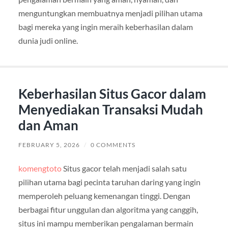
menguntungkan membuatnya menjadi pilihan utama
bagi mereka yang ingin meraih keberhasilan dalam
dunia judi online.
Keberhasilan Situs Gacor dalam
Menyediakan Transaksi Mudah
dan Aman
FEBRUARY 5, 2026
/
0 COMMENTS
komengtoto
Situs gacor telah menjadi salah satu
pilihan utama bagi pecinta taruhan daring yang ingin
memperoleh peluang kemenangan tinggi. Dengan
berbagai fitur unggulan dan algoritma yang canggih,
situs ini mampu memberikan pengalaman bermain