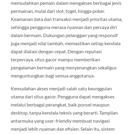
memudahkan pemain dalam mengakses berbagai jenis
permainan, mulai dari slot, togel, hingga poker.
Keamanan data dan transaksi menjadi prioritas utama,
sehingga pengguna merasa nyaman dan percaya diri
dalam bermain. Dukungan pelanggan yang responsif
juga menjadi nilai tambah, memastikan setiap kendala
dapat diatasi dengan cepat. Dengan reputasi
terpercaya, situs gacor mampu memberikan
pengalaman bermain yang menyenangkan sekaligus
menguntungkan bagi semua anggotanya.
Kemudahan akses menjadi salah satu keunggulan
utama dari situs gacor. Pengguna dapat mengakses
melalui berbagai perangkat, baik ponsel maupun
desktop, tanpa kendala teknis yang berarti. Tampilan
antarmuka yang user-friendly membuat navigasi
menjadi lebih nyaman dan efisien. Selain itu, sistem