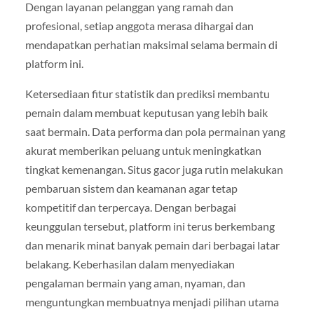
Dengan layanan pelanggan yang ramah dan
profesional, setiap anggota merasa dihargai dan
mendapatkan perhatian maksimal selama bermain di
platform ini.
Ketersediaan fitur statistik dan prediksi membantu
pemain dalam membuat keputusan yang lebih baik
saat bermain. Data performa dan pola permainan yang
akurat memberikan peluang untuk meningkatkan
tingkat kemenangan. Situs gacor juga rutin melakukan
pembaruan sistem dan keamanan agar tetap
kompetitif dan terpercaya. Dengan berbagai
keunggulan tersebut, platform ini terus berkembang
dan menarik minat banyak pemain dari berbagai latar
belakang. Keberhasilan dalam menyediakan
pengalaman bermain yang aman, nyaman, dan
menguntungkan membuatnya menjadi pilihan utama